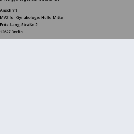
Anschrift
MVZ für Gynäkologie Helle-Mitte
Fritz-Lang-Straße 2
12627 Berlin